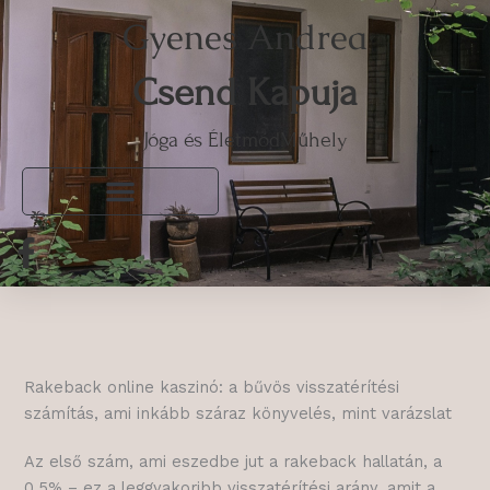
Skip
Gyenes Andrea
to
content
Csend Kapuja
Jóga és ÉletmódMűhely
Rakeback online kaszinó: a bűvös visszatérítési
számítás, ami inkább száraz könyvelés, mint varázslat
Az első szám, ami eszedbe jut a rakeback hallatán, a
0,5% – ez a leggyakoribb visszatérítési arány, amit a