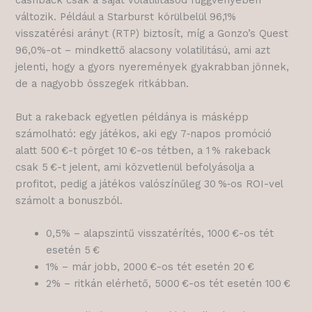
cashback csak a saját volatilitásod függvényében
változik. Például a Starburst körülbelül 96,1%
visszatérési arányt (RTP) biztosít, míg a Gonzo’s Quest
96,0%-ot – mindkettő alacsony volatilitású, ami azt
jelenti, hogy a gyors nyeremények gyakrabban jönnek,
de a nagyobb összegek ritkábban.
But a rakeback egyetlen példánya is másképp
számolható: egy játékos, aki egy 7‑napos promóció
alatt 500 €-t pörget 10 €-os tétben, a 1 % rakeback
csak 5 €-t jelent, ami közvetlenül befolyásolja a
profitot, pedig a játékos valószínűleg 30 %‑os ROI-vel
számolt a bonuszból.
0,5% – alapszintű visszatérítés, 1000 €-os tét
esetén 5 €
1% – már jobb, 2000 €-os tét esetén 20 €
2% – ritkán elérhető, 5000 €-os tét esetén 100 €