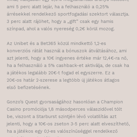
ami 5 perc alatt lejár, ha a felhasználó a 0,25%
árrésekkel rendelkező sportfogadási szektort választja.
3 perc alatt rájöhet, hogy a „gift” csak egy hamis
színpad, ahol a valós nyereség 0,2€ körül mozog.
Az Unibet és a Bet365 közül mindkettő 1,2‑es
konverziós rátát használ a bónuszok átváltásához, ami
azt jelenti, hogy a 10€ ingyenes értéke már 12,4€‑ra nő,
ha a felhasználó a 5% cashback-et aktiválja, de csak ha
a játékos legalább 20€‑t fogad el egyszerre. Ez a
20€‑os határ 2‑szerese a legtöbb új játékos átlagos
első befizetésének.
Gonzo’s Quest gyorsaságához hasonlóan a Champion
Casino promóciója 1,8 másodperces válaszidővel tölt
be, viszont a Starburst szintjén lévő volatilítás azt
jelenti, hogy a 10€‑os zseton 3‑5 perc alatt elveszíthető,
ha a játékos egy 0,1‑es valószínűséggel rendelkező