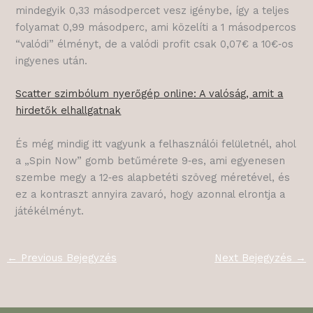
mindegyik 0,33 másodpercet vesz igénybe, így a teljes
folyamat 0,99 másodperc, ami közelíti a 1 másodpercos
“valódi” élményt, de a valódi profit csak 0,07€ a 10€‑os
ingyenes után.
Scatter szimbólum nyerőgép online: A valóság, amit a
hirdetők elhallgatnak
És még mindig itt vagyunk a felhasználói felületnél, ahol
a „Spin Now” gomb betűmérete 9‑es, ami egyenesen
szembe megy a 12‑es alapbetéti szöveg méretével, és
ez a kontraszt annyira zavaró, hogy azonnal elrontja a
játékélményt.
←
Previous Bejegyzés
Next Bejegyzés
→