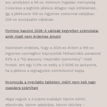
sor, amelyben a 5€‑os minimum fogadási mennyiség
2‑szerese a legtöbb játékos átlagos napi költésének,
így a játékosok 10€‑os ingyenes zsetonnal valójában
20€‑os kockázatot vállalnak.
Forintos kaszinó 2026: A valóság kegyetlen számolatai,
amik miatt nem érdemes ámulni
Különösen érdekes, hogy a 2024‑es évben a 10€‑os
ingyenes csomaghoz kapcsolódó felhasználói panaszok
62%-a a “túl alacsony maximális nyeremény” miatt
fordult, ami egy 0,5%-os esély a 5 000€‑os jackpotra,
ha a játékos a legnagyobb szimbólumot kapja.
Nyomozás a nyerőgép tableten: miért nem kell nagy
csapásra számítani
Végül vegyük a 3‑számú szabályt: három szintű
ellenőrzés, három adatbázis, három időzítés –