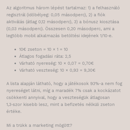
Az algoritmus három lépést tartalmaz: 1) a felhasználó
regisztrál (időbélyeg: 0,05 másodperc), 2) a fiók
aktiválás (átlag 0,12 másodperc), 3) a bónusz kiosztása
(0,03 másodperc). Összesen 0,20 másodperc, ami a
legtöbb mobil alkalmazás betöltési idejének 1/10‑e.
10€ zseton = 10 × 1 = 10
Átlagos fogadási ráta: 2,5
Várható nyereség: 10 × 0,07 = 0,70€
Várható veszteség: 10 × 0,93 = 9,30€
A lista alapján látható, hogy a játékosok 93%-a nem fog
nyereséget látni, míg a maradék 7% csak a kockázatot
csökkenti annyival, hogy a veszteségük átlagosan
1,3‑szor kisebb lesz, mint a befizetés nélküli zseton
értéke.
Mi a trükk a marketing mögött?