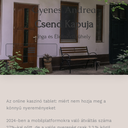
Skip
Gyenes Andrea
to
content
Csend Kapuja
Jóga és ÉletmódMűhely
Az online kaszinó tablet: miért nem hozja meg a
könnyű nyereményeket
2024-ben a mobilplatformokra való átváltás száma
27%-kal nőtt, de a valós nyereség csak 3,2 % körül