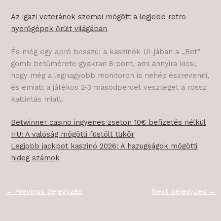
Az igazi veteránok szemei mögött a legjobb retro
nyerőgépek őrült világában
És még egy apró bosszú: a kaszinók UI-jában a „Bet”
gomb betűmérete gyakran 8‑pont, ami annyira kicsi,
hogy még a legnagyobb monitoron is nehéz észrevenni,
és emiatt a játékos 2‑3 másodpercet veszteget a rossz
kattintás miatt.
Betwinner casino ingyenes zseton 10€ befizetés nélkül
HU: A valóság mögötti füstölt tükör
Legjobb jackpot kaszinó 2026: A hazugságok mögötti
hideg számok
←
Previous Bejegyzés
Next Bejegyzés
→