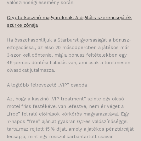
valószínűségi esemény során.
Crypto kaszinó magyaroknak: A digitális szerencsejáték
szürke zónája
Ha összehasonlítjuk a Starburst gyorsaságát a bónusz-
elfogadással, az első 20 másodpercben a játékos már
3‑szor kell döntenie, míg a bónusz feltételekben egy
45‑perces döntési haladás van, ami csak a türelmesen
olvasókat jutalmazza.
A legtöbb félrevezető „VIP” csapda
Az, hogy a kaszinó „VIP treatment” szinte egy olcsó
motel friss festékével van lefestve, nem ér véget a
„free” feliratú előírások körkörös magyarázatával. Egy
7‑napos “free” ajánlat gyakran 0,2‑es valószínűséggel
tartalmaz rejtett 15 % díjat, amely a játékos pénztárcáját
lecsapja, mint egy rosszul karbantartott csavar.