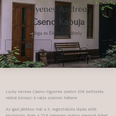
Skip
Gyenes Andrea
to
content
Csend Kapuja
Jóga és ÉletmódMűhely
Lucky Heroes Casino ingyenes zseton 20€ befizetés
nélkül bónusz: A valós számok háttere
Az igazi játékos már a 3. regisztrációs lépés előtt
kiszámolja, hogy a 20 € ingyenes zseton mennyit érhet,