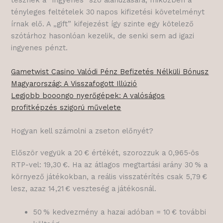
tesznek a “ingyenes” szó aláhúzására, miközben a
tényleges feltételek 30 napos kifizetési követelményt
írnak elő. A „gift” kifejezést így szinte egy kötelező
szótárhoz hasonlóan kezelik, de senki sem ad igazi
ingyenes pénzt.
Gametwist Casino Valódi Pénz Befizetés Nélküli Bónusz
Magyarország: A Visszafogott Illúzió
Legjobb booongo nyerőgépek: A valóságos
profitképzés szigorú művelete
Hogyan kell számolni a zseton előnyét?
Először vegyük a 20 € értékét, szorozzuk a 0,965‑ös
RTP-vel: 19,30 €. Ha az átlagos megtartási arány 30 % a
környező játékokban, a reális visszatérítés csak 5,79 €
lesz, azaz 14,21 € veszteség a játékosnál.
50 % kedvezmény a hazai adóban = 10 € további