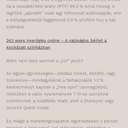
ha a visszatérítési arány (RTP) 96,5 % körül mozog. A
legtöbb „ajándék” csak egy kifinomult számcsapás, ami
a költségvetéstől függetlenül 0,5 % profitot hoz a ház
számára.
243 ways nyerőgép online – A valóságos bérlet a
kockázati színházban
Miért nem tesz semmit a „VIP” jelző?
Az egyes ügynökségek—például Unibet, Bet365, vagy
Szerencse—mindegyikénél a felhasználók 1‑2 %
kedvezményt kapnak a „free spin” csomagokból,
miközben a valós nyeremények 7‑10‑es szorzóval
csökkennek a volatilitás miatt, amit a Starburst vagy
Gonzo’s Quest mutat.
És mégis a marketingcsapatok egyenletesen 3 percet