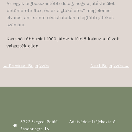
Az egyik legbosszantóbb dolog, hogy a játékfelület
betűmérete 9px, és ez a „tökéletes” megjelenés
elvárás, ami szinte olvashatatlan a legtöbb játékos
számára.
Kaszinó több mint 1000 játék: A túlélő kalauz a túlzott
választék ellen
←
Previous Bejegyzés
Next Bejegyzés
→
6722 Szeged, Petőfi
Adatvédelmi tájékoztató
Sándor sgrt. 16.