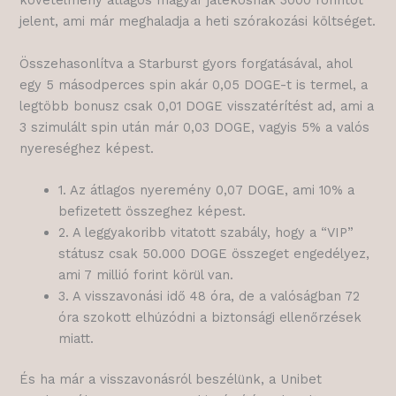
követelmény átlagos magyar játékosnak 3000 forintot
jelent, ami már meghaladja a heti szórakozási költséget.
Összehasonlítva a Starburst gyors forgatásával, ahol
egy 5 másodperces spin akár 0,05 DOGE-t is termel, a
legtöbb bonusz csak 0,01 DOGE visszatérítést ad, ami a
3 szimulált spin után már 0,03 DOGE, vagyis 5% a valós
nyereséghez képest.
1. Az átlagos nyeremény 0,07 DOGE, ami 10% a
befizetett összeghez képest.
2. A leggyakoribb vitatott szabály, hogy a “VIP”
státusz csak 50.000 DOGE összeget engedélyez,
ami 7 millió forint körül van.
3. A visszavonási idő 48 óra, de a valóságban 72
óra szokott elhúzódni a biztonsági ellenőrzések
miatt.
És ha már a visszavonásról beszélünk, a Unibet