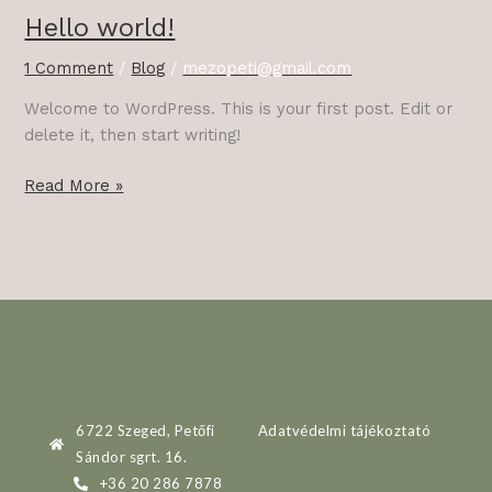
Hello world!
Hello
world!
1 Comment
/
Blog
/
mezopeti@gmail.com
Welcome to WordPress. This is your first post. Edit or
delete it, then start writing!
Read More »
6722 Szeged, Petőfi
Adatvédelmi tájékoztató
Sándor sgrt. 16.
+36 20 286 7878