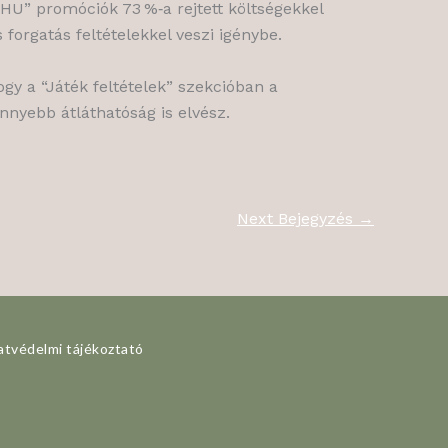
 HU” promóciók 73 %‑a rejtett költségekkel
forgatás feltételekkel veszi igénybe.
gy a “Játék feltételek” szekcióban a
nnyebb átláthatóság is elvész.
Next Bejegyzés
→
tvédelmi tájékoztató