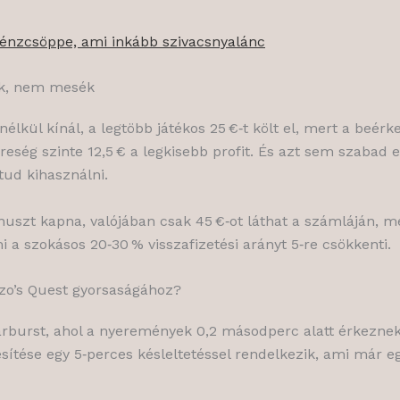
 pénzcsöppe, ami inkább szivacsnyalánc
ok, nem mesék
 nélkül kínál, a legtöbb játékos 25 €‑t költ el, mert a beé
eség szinte 12,5 € a legkisebb profit. És azt sem szabad el
tud kihasználni.
ónuszt kapna, valójában csak 45 €‑ot láthat a számláján, mer
i a szokásos 20‑30 % visszafizetési arányt 5‑re csökkenti.
nzo’s Quest gyorsaságához?
arburst, ahol a nyeremények 0,2 másodperc alatt érkeznek
jesítése egy 5‑perces késleltetéssel rendelkezik, ami már eg