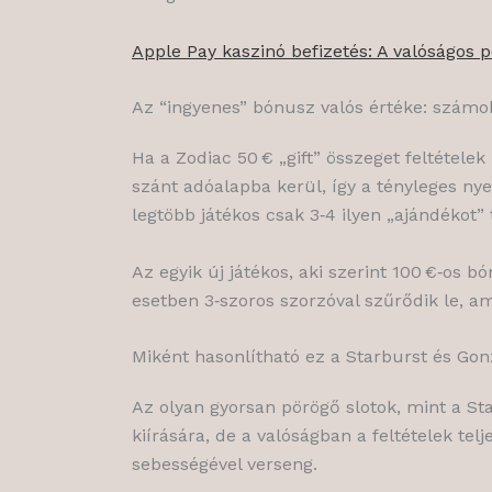
Apple Pay kaszinó befizetés: A valóságos
Az “ingyenes” bónusz valós értéke: szám
Ha a Zodiac 50 € „gift” összeget feltételek
szánt adóalapba kerül, így a tényleges nyer
legtöbb játékos csak 3‑4 ilyen „ajándékot” 
Az egyik új játékos, aki szerint 100 €‑os b
esetben 3‑szoros szorzóval szűrődik le, am
Miként hasonlítható ez a Starburst és Go
Az olyan gyorsan pörögő slotok, mint a St
kiírására, de a valóságban a feltételek tel
sebességével verseng.