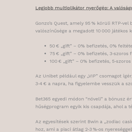
Legjobb multiplikátor nyerőgép: A valósá
Gonzo’s Quest, amely 95 % körüli RTP‑vel 
valószínűsége a megadott 10 000 játékos k
50 € „gift” – 0% befizetés, 0% feltét
75 € „gift” – 0% befizetés, 3‑szoros 
100 € „gift” – 0% befizetés, 5‑szoros
Az Unibet például egy „VIP” csomagot ígé
3‑4 € a napra, ha figyelembe vesszük a sz
Bet365 egyedi módon “növeli” a bónusz érté
hűségprogram egyik kis csapdája, ahol a t
Az egyesítések szerint Bwin a „zodiac casi
hoz, ami a piaci átlag 2‑3 %‑os nyereségge