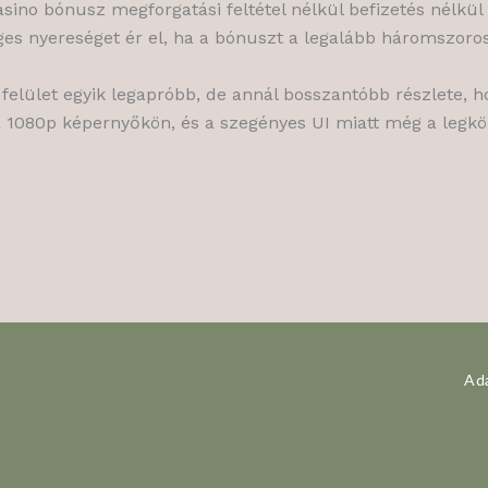
asino bónusz megforgatási feltétel nélkül befizetés nélkül
eges nyereséget ér el, ha a bónuszt a legalább háromszoros 
felület egyik legapróbb, de annál bosszantóbb részlete, ho
a 1080p képernyőkön, és a szegényes UI miatt még a legkö
Ada