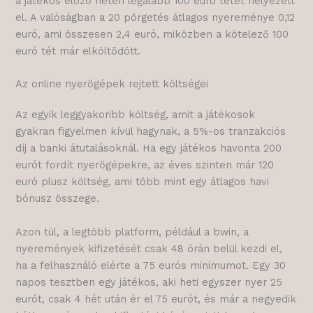
a játékos előző héten legalább 100 euró tétet helyezett
el. A valóságban a 20 pörgetés átlagos nyereménye 0,12
euró, ami összesen 2,4 euró, miközben a kötelező 100
euró tét már elköltődött.
Az online nyerőgépek rejtett költségei
Az egyik leggyakoribb költség, amit a játékosok
gyakran figyelmen kívül hagynak, a 5%-os tranzakciós
díj a banki átutalásoknál. Ha egy játékos havonta 200
eurót fordít nyerőgépekre, az éves szinten már 120
euró plusz költség, ami több mint egy átlagos havi
bónusz összege.
Azon túl, a legtöbb platform, például a bwin, a
nyeremények kifizetését csak 48 órán belül kezdi el,
ha a felhasználó elérte a 75 eurós minimumot. Egy 30
napos tesztben egy játékos, aki heti egyszer nyer 25
eurót, csak 4 hét után ér el 75 eurót, és már a negyedik