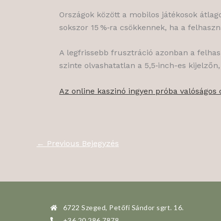
Országok között a mobilos játékosok átlag
sokszor 15 %‑ra csökkennek, ha a felhasznál
A legfrissebb frusztráció azonban a felha
szinte olvashatatlan a 5,5‑inch-es kijelző
Az online kaszinó ingyen próba valóságos 
←
Previous Bejegyzés
6722 Szeged, Petőfi Sándor sgrt. 16.
+36 20 286 7878