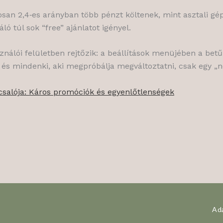
osan 2,4‑es arányban több pénzt költenek, mint asztali gép
ó túl sok “free” ajánlatot igényel.
sználói felületben rejtőzik: a beállítások menüjében a bet
n, és mindenki, aki megpróbálja megváltoztatni, csak egy „
csalója: Káros promóciók és egyenlőtlenségek
Ada