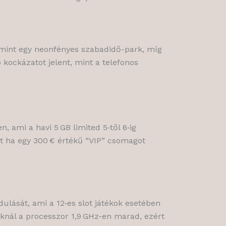
, mint egy neonfényes szabadidő-park, míg
kockázatot jelent, mint a telefonos
, ami a havi 5 GB limited 5‑től 6‑ig
int ha egy 300 € értékű “VIP” csomagot
dulását, ami a 12‑es slot játékok esetében
oknál a processzor 1,9 GHz-en marad, ezért