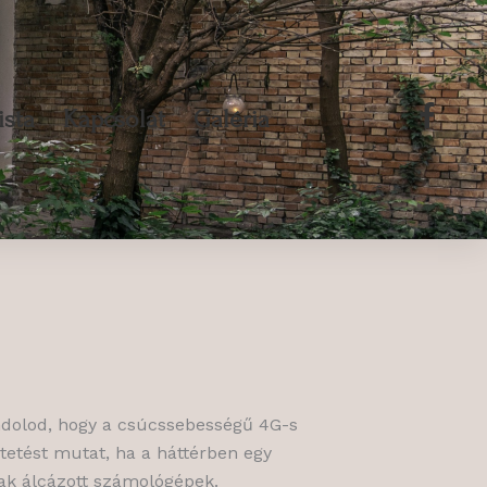
ista
Kapcsolat
Galéria
ondolod, hogy a csúcssebességű 4G-s
eltetést mutat, ha a háttérben egy
sak álcázott számológépek.