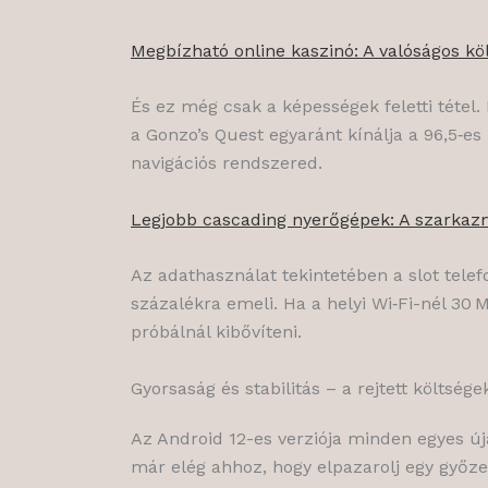
Megbízható online kaszinó: A valóságos kö
És ez még csak a képességek feletti tétel
a Gonzo’s Quest egyaránt kínálja a 96,5‑e
navigációs rendszered.
Legjobb cascading nyerőgépek: A szarkaz
Az adathasználat tekintetében a slot telef
százalékra emeli. Ha a helyi Wi‑Fi-nél 30 
próbálnál kibővíteni.
Gyorsaság és stabilitás – a rejtett költsége
Az Android 12-es verziója minden egyes újab
már elég ahhoz, hogy elpazarolj egy győze