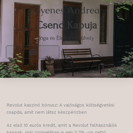
Skip
Gyenes Andrea
to
content
Csend Kapuja
Jóga és ÉletmódMűhely
Revolut kaszinó bónusz: A valóságos költségvetési
csapda, amit nem látsz készpénzben
Az első 10 eurós kredit, amit a Revolut felhasználók
kapnak, már önmagában is egy 0,2% -os nettó