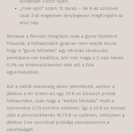
korábban 3‑szor nyert.
„Free spin” szám: 12 darab – de 8‑as szűrővel
csak 3‑at engednek ténylegesen megforgatni az
első nap.
Because a Revolut integráció csak a gyors fizetésre
fókuszál, a felhasználók gyakran nem veszik észre,
hogy a “gyors kifizetés” egy 48‑órás várakozási
periódusra van beállítva, ami már maga a 2‑napi késés
0,3%-os értékcsökkenést idéz elő a fiók
egyensúlyában.
But a valódi veszteség akkor jelentkezik, amikor a
játékos a Mr Green-en egy 25 €‑os bónuszt próbál
felhasználni, csak hogy a “kettős feloldás” miatt a
nyeremény 0,75‑szörére csökken. Így a 25 €‑os bónusz
után a pénzcsökkenés 18,75 €‑ra csökken, miközben a
játékos 2‑es szorzóval próbálja visszaszerezni a
veszteséget.