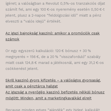
ígéret; a valóságban a Revolut 0,5%-os tranzakciós díjat
számít fel, ami egy 100 €‑os nyeremény esetén 0,50 €‑t
jelent, plusz a 2‑napos “feldolgozási idő” miatt a pénz
elveszti a “valós idejű” értékét.
Az igazi bajnokság kaszinó: amikor a promóciók csak
számok
Or egy egyszerű kalkuláció: 120 € bónusz + 30 %
megnyerés = 156 €, de a 20 % “visszaforduló” szabály
miatt csak 124,8 € marad a játékosnál, ami egy 31,2 €‑os
csökkenést jelent.
Skrill kaszinó gyors kifizetés – a valóságos gyorsaság,
amit csak a pénztárca hallgat
Az igazság a nyerőgép kaszinó befizetés nélküli bónusz
mögött: Minden, amit a marketingkavalkád elrejt
Because minden egyes “ajándék” egy hideg, kalkulált