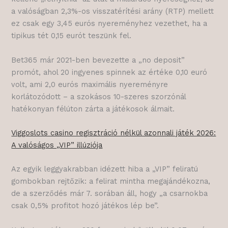
a valóságban 2,3%-os visszatérítési arány (RTP) mellett
ez csak egy 3,45 eurós nyereményhez vezethet, ha a
tipikus tét 0,15 eurót teszünk fel.
Bet365 már 2021-ben bevezette a „no deposit”
promót, ahol 20 ingyenes spinnek az értéke 0,10 euró
volt, ami 2,0 eurós maximális nyereményre
korlátozódott – a szokásos 10-szeres szorzónál
hatékonyan félúton zárta a játékosok álmait.
Viggoslots casino regisztráció nélkül azonnali játék 2026:
A valóságos „VIP” illúziója
Az egyik leggyakrabban idézett hiba a „VIP” feliratú
gombokban rejtőzik: a felirat mintha megajándékozna,
de a szerződés már 7. sorában áll, hogy „a csarnokba
csak 0,5% profitot hozó játékos lép be”.