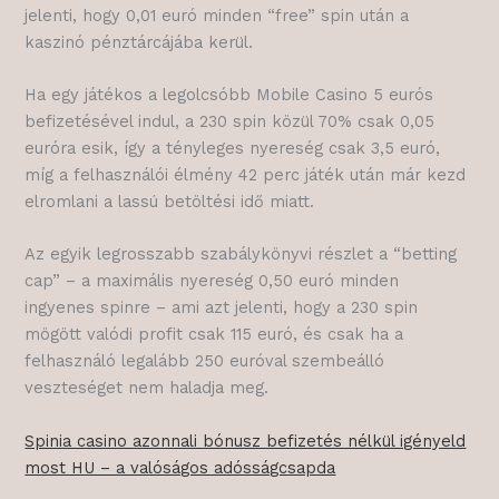
jelenti, hogy 0,01 euró minden “free” spin után a
kaszinó pénztárcájába kerül.
Ha egy játékos a legolcsóbb Mobile Casino 5 eurós
befizetésével indul, a 230 spin közül 70% csak 0,05
euróra esik, így a tényleges nyereség csak 3,5 euró,
míg a felhasználói élmény 42 perc játék után már kezd
elromlani a lassú betöltési idő miatt.
Az egyik legrosszabb szabálykönyvi részlet a “betting
cap” – a maximális nyereség 0,50 euró minden
ingyenes spinre – ami azt jelenti, hogy a 230 spin
mögött valódi profit csak 115 euró, és csak ha a
felhasználó legalább 250 euróval szembeálló
veszteséget nem haladja meg.
Spinia casino azonnali bónusz befizetés nélkül igényeld
most HU – a valóságos adósságcsapda