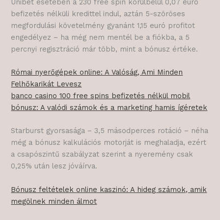
Unibet esetében a 230 free spin körülbelül 0,07 euró
befizetés nélküli kredittel indul, aztán 5-szöröses
megfordulási követelmény gyanánt 1,15 euró profitot
engedélyez – ha még nem mentél be a fiókba, a 5
percnyi regisztráció már több, mint a bónusz értéke.
Római nyerőgépek online: A Valóság, Ami Minden
Felhőkarikát Levesz
banco casino 100 free spins befizetés nélkül mobil
bónusz: A valódi számok és a marketing hamis ígéretek
Starburst gyorsasága – 3,5 másodperces rotáció – néha
még a bónusz kalkulációs motorját is meghaladja, ezért
a csapószintű szabályzat szerint a nyeremény csak
0,25% után lesz jóváírva.
Bónusz feltételek online kaszinó: A hideg számok, amik
megölnek minden álmot