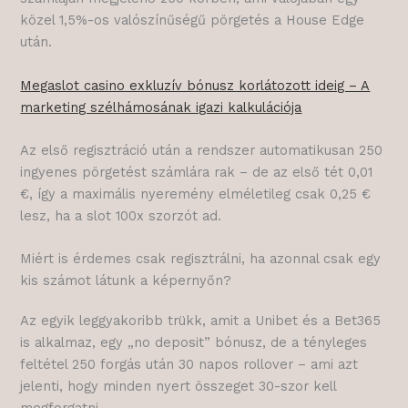
közel 1,5%-os valószínűségű pörgetés a House Edge
után.
Megaslot casino exkluzív bónusz korlátozott ideig – A
marketing szélhámosának igazi kalkulációja
Az első regisztráció után a rendszer automatikusan 250
ingyenes pörgetést számlára rak – de az első tét 0,01
€, így a maximális nyeremény elméletileg csak 0,25 €
lesz, ha a slot 100x szorzót ad.
Miért is érdemes csak regisztrálni, ha azonnal csak egy
kis számot látunk a képernyőn?
Az egyik leggyakoribb trükk, amit a Unibet és a Bet365
is alkalmaz, egy „no deposit” bónusz, de a tényleges
feltétel 250 forgás után 30 napos rollover – ami azt
jelenti, hogy minden nyert összeget 30-szor kell