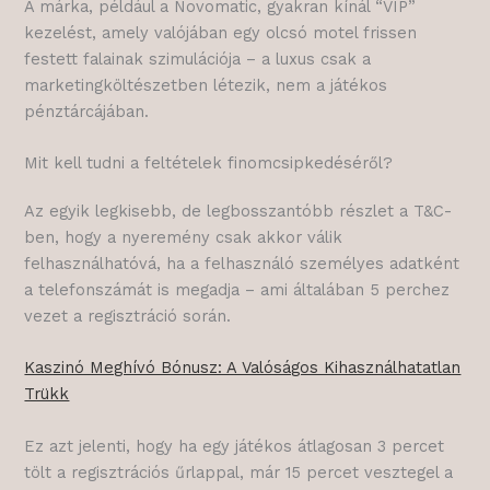
A márka, például a Novomatic, gyakran kínál “VIP”
kezelést, amely valójában egy olcsó motel frissen
festett falainak szimulációja – a luxus csak a
marketingköltészetben létezik, nem a játékos
pénztárcájában.
Mit kell tudni a feltételek finomcsipkedéséről?
Az egyik legkisebb, de legbosszantóbb részlet a T&C-
ben, hogy a nyeremény csak akkor válik
felhasználhatóvá, ha a felhasználó személyes adatként
a telefonszámát is megadja – ami általában 5 perchez
vezet a regisztráció során.
Kaszinó Meghívó Bónusz: A Valóságos Kihasználhatatlan
Trükk
Ez azt jelenti, hogy ha egy játékos átlagosan 3 percet
tölt a regisztrációs űrlappal, már 15 percet vesztegel a