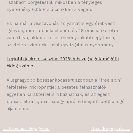
“szabad” pörgetéstől, miközben a tényleges
nyeremény 0,05 € alá csökken a végén.
És ha már a visszavonási folyamat is egy órát vesz
igénybe, mert a banki ellenőrzés 48 órás időkeretre
van állítva, akkor a teljes élmény inkább egy lassú,
szívtelen szimfónia, mint egy izgalmas nyeremény.
Legjobb jackpot kaszinó 2026: A hazugságok mögötti
hideg számok
A legnagyobb bosszankodásért azonban a “free spin”
feltételek microprintje: a betétes felhasználók
egyetlen karakterrel is hibázhatnak, és az egész
bónusz eltűnik, mintha egy apró, elfelejtett betű a logó
alján lenne.
←
Previous Bejegyzés
Next Bejegyzés
→