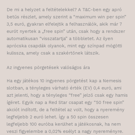
De mi a helyzet a feltételekkel? A T&C-ben egy apró
betűs részlet, amely szerint a “maximum win per spin”
3,5 euró, gyakran elfelejtik a felhasználók, akik már 7
eurót nyertek a „free spin” után, csak hogy a rendszer
automatikusan “visszatartja” a többletet. Az ilyen
aprócska csapdák olyanok, mint egy színpad mögötti
kulissza, amely csak a szakértőnek látszik.
Az ingyenes pörgetések valóságos ára
Ha egy játékos 10 ingyenes pörgetést kap a Nemesis
slotban, a tényleges várható érték (EV) 0,4 euró, ami
azt jelenti, hogy a tényleges “free” jelző csak egy hamis
ígéret. Egyik nap a Red Star csapat egy “50 free spin”
akciót indított, de a feltétel az volt, hogy a nyeremény
legfeljebb 2 euró lehet. Így a 50 spin összesen
legfeljebb 100 euróba kerülhet a játékosnak, ha nem
veszi figyelembe a 0,02% esélyt a nagy nyereményre.