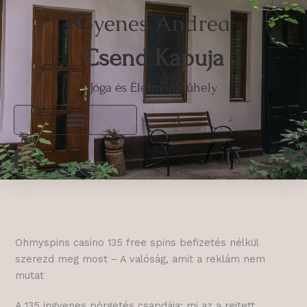
Skip
Gyenes Andrea
to
content
Csend Kapuja
Jóga és ÉletmódMűhely
Ohmyspins casino 135 free spins befizetés nélkül
szerezd meg most – A valóság, amit a reklám nem
mutat
A 135 ingyenes pörgetés csapdája: mi az a rejtett