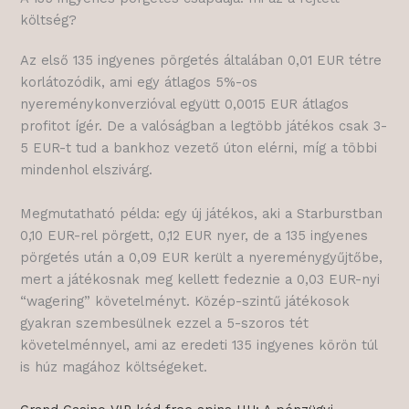
költség?
Az első 135 ingyenes pörgetés általában 0,01 EUR tétre
korlátozódik, ami egy átlagos 5%-os
nyereménykonverzióval együtt 0,0015 EUR átlagos
profitot ígér. De a valóságban a legtöbb játékos csak 3-
5 EUR-t tud a bankhoz vezető úton elérni, míg a többi
mindenhol elszivárg.
Megmutatható példa: egy új játékos, aki a Starburstban
0,10 EUR-rel pörgett, 0,12 EUR nyer, de a 135 ingyenes
pörgetés után a 0,09 EUR került a nyereménygyűjtőbe,
mert a játékosnak meg kellett fedeznie a 0,03 EUR-nyi
“wagering” követelményt. Közép-szintű játékosok
gyakran szembesülnek ezzel a 5-szoros tét
követelménnyel, ami az eredeti 135 ingyenes körön túl
is húz magához költségeket.