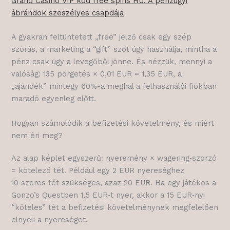
Grand Casino VIP kód free spins HU: A pénzügyi
ábrándok szeszélyes csapdája
A gyakran feltüntetett „free” jelző csak egy szép
szórás, a marketing a “gift” szót úgy használja, mintha a
pénz csak úgy a levegőből jönne. És nézzük, mennyi a
valóság: 135 pörgetés × 0,01 EUR = 1,35 EUR, a
„ajándék” mintegy 60%-a meghal a felhasználói fiókban
maradó egyenleg előtt.
Hogyan számolódik a befizetési követelmény, és miért
nem éri meg?
Az alap képlet egyszerű: nyeremény × wagering‑szorzó
= kötelező tét. Például egy 2 EUR nyereséghez
10‑szeres tét szükséges, azaz 20 EUR. Ha egy játékos a
Gonzo’s Questben 1,5 EUR‑t nyer, akkor a 15 EUR‑nyi
“köteles” tét a befizetési követelménynek megfelelően
elnyeli a nyereséget.