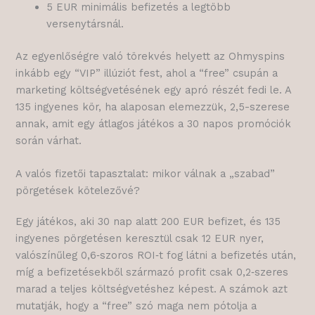
5 EUR minimális befizetés a legtöbb
versenytársnál.
Az egyenlőségre való törekvés helyett az Ohmyspins
inkább egy “VIP” illúziót fest, ahol a “free” csupán a
marketing költségvetésének egy apró részét fedi le. A
135 ingyenes kör, ha alaposan elemezzük, 2,5-szerese
annak, amit egy átlagos játékos a 30 napos promóciók
során várhat.
A valós fizetői tapasztalat: mikor válnak a „szabad”
pörgetések kötelezővé?
Egy játékos, aki 30 nap alatt 200 EUR befizet, és 135
ingyenes pörgetésen keresztül csak 12 EUR nyer,
valószínűleg 0,6‑szoros ROI‑t fog látni a befizetés után,
míg a befizetésekből származó profit csak 0,2‑szeres
marad a teljes költségvetéshez képest. A számok azt
mutatják, hogy a “free” szó maga nem pótolja a