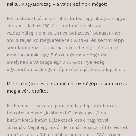
nélkül Magyarország – a valós számok mögött
Ezt a statisztikát szem előtt tartva, egy átlagos magyar
játékos, aki havi 150 €‑ot költ online játékra,
valószínűleg 3,5 €‑os „nincs befizetés” bónuszt kap,
ami a teljes költségvetésének 2,3%-a, és semmiképp
sem kompenzálja a várható veszteséget. A számok
nem hazudnak: egy 5 €‑os ingyenes pörgetés,
amelynek a valósága egy 0,03 €‑os nyereség,
egyszerűen csak egy szép szósz a játékos étlapjához.
Miért a legjobb wild szimbólum nyerőgép sosem hozza
meg a várt profitot
És ha már a szavakra gondolunk, a legtöbb honlap
felületei is olyan „kijátszható”, hogy egy 1,2‑es
betűméretű betűt a játékosok csak nagyítóval
láthatják. Végül egy apró, de annál bosszantóbb részlet:
a regisztrációs űrlap legalsó pontjában a T&C szöveg