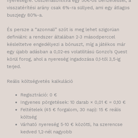
nyereségre. Összehasonlítva egy 50€‑os befizetéssel, a
visszatérítési arány csak 6%-ra süllyed, ami egy átlagos
buszjegy 80%-a.
És persze a “azonnali” szót is meg lehet szigorúan
definiálni: a rendszer általában 2‑3 másodperccel
késleltetve engedélyezi a bónuszt, míg a játékos már
egy újabb adásban a 0,02‑es volatilitású Gonzo’s Quest
körül forog, ahol a nyereség ingadozása 0,1‑től 3,5‑ig
terjed.
Reális költségvetés kalkuláció
Regisztráció: 0 €
Ingyenes pörgetések: 10 darab × 0,01 € = 0,10 €
Feltételek (45 € forgalom, 30 nap): 15 € reális
költség
Várható nyereség 5‑10 € közötti, ha szerencse
kedved 1,2‑nél nagyobb