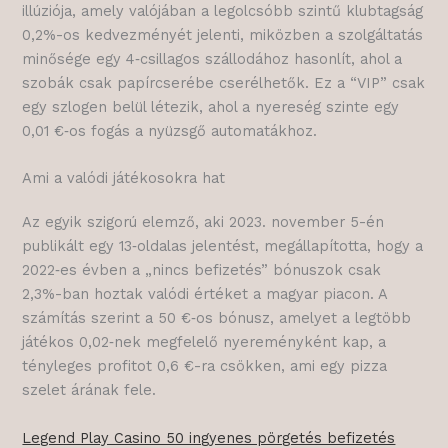
illúziója, amely valójában a legolcsóbb szintű klubtagság
0,2%-os kedvezményét jelenti, miközben a szolgáltatás
minősége egy 4‑csillagos szállodához hasonlít, ahol a
szobák csak papírcserébe cserélhetők. Ez a “VIP” csak
egy szlogen belül létezik, ahol a nyereség szinte egy
0,01 €‑os fogás a nyüzsgő automatákhoz.
Ami a valódi játékosokra hat
Az egyik szigorú elemző, aki 2023. november 5-én
publikált egy 13‑oldalas jelentést, megállapította, hogy a
2022‑es évben a „nincs befizetés” bónuszok csak
2,3%-ban hoztak valódi értéket a magyar piacon. A
számítás szerint a 50 €‑os bónusz, amelyet a legtöbb
játékos 0,02‑nek megfelelő nyereményként kap, a
tényleges profitot 0,6 €-ra csökken, ami egy pizza
szelet árának fele.
Legend Play Casino 50 ingyenes pörgetés befizetés