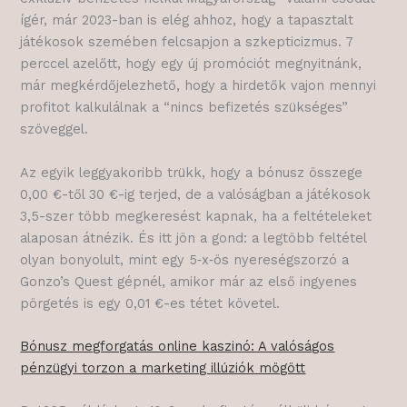
ígér, már 2023-ban is elég ahhoz, hogy a tapasztalt
játékosok szemében felcsapjon a szkepticizmus. 7
perccel azelőtt, hogy egy új promóciót megnyitnánk,
már megkérdőjelezhető, hogy a hirdetők vajon mennyi
profitot kalkulálnak a “nincs befizetés szükséges”
szöveggel.
Az egyik leggyakoribb trükk, hogy a bónusz összege
0,00 €-től 30 €-ig terjed, de a valóságban a játékosok
3,5-szer több megkeresést kapnak, ha a feltételeket
alaposan átnézik. És itt jön a gond: a legtöbb feltétel
olyan bonyolult, mint egy 5‑x‑ös nyereségszorzó a
Gonzo’s Quest gépnél, amikor már az első ingyenes
pörgetés is egy 0,01 €-es tétet követel.
Bónusz megforgatás online kaszinó: A valóságos
pénzügyi torzon a marketing illúziók mögött