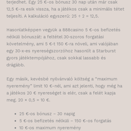
terjedhet. Egy 25 €-os bónusz 30 nap után már csak
12,5 €-ra esik vissza, ha a játékos csak a minimális tétet
teljesíti. A kalkuláció egyszerű: 25 ÷ 2 = 12,5.
Hasonlatképpen vegyük a 888casino 5 €-os befizetés
nélküli bónuszát: a feltétel 30‑szoros forgatási
követelmény, ami 5 €‑t 150 €‑ra növeli, ami valójában
egy 30‑x‑es nyereségszorzóhoz hasonlít a Starburst
gyors játéktempójához, csak sokkal lassabb és
drágább.
Egy másik, kevésbé nyilvánvaló költség a “maximum
nyeremény” limit 10 €-nél, ami azt jelenti, hogy még ha
a játékos 20 € nyereséget is elér, csak a felét kapja
meg. 20 × 0,5 = 10 €.
25 €‑os bónusz – 30 napig
5 €‑os befizetés nélküli – 150 €-os forgatás
10 €‑os maximum nyeremény