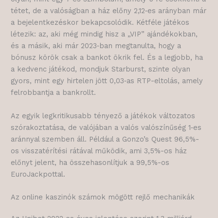
tétet, de a valóságban a ház előny 2,12‑es arányban már
a bejelentkezéskor bekapcsolódik. Kétféle játékos
létezik: az, aki még mindig hisz a „VIP” ajándékokban,
és a másik, aki már 2023‑ban megtanulta, hogy a
bónusz körök csak a bankot ökrik fel. És a legjobb, ha
a kedvenc játékod, mondjuk Starburst, szinte olyan
gyors, mint egy hirtelen jött 0,03‑as RTP-eltolás, amely
felrobbantja a bankrollt.
Az egyik legkritikusabb tényező a játékok változatos
szórakoztatása, de valójában a valós valószínűség 1‑es
aránnyal szemben áll. Például a Gonzo’s Quest 96,5%-
os visszatérítési rátával működik, ami 3,5%-os ház
előnyt jelent, ha összehasonlítjuk a 99,5%-os
EuroJackpottal.
Az online kaszinók számok mögött rejlő mechanikák