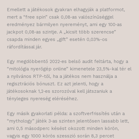
Emellett a játékosok gyakran elhagyják a platformot,
mert a “free spin” csak 0,08‑as valószínűséggel
eredményez bármilyen nyereményt, ami egy 100‑as
jackpot 0,08‑as szintje. A „kicsit több szerencse”
csapda minden egyes „gift” esetén 0,03%-os
ráfordítással jár.
Egy megdöbbentő 2022‑es belső audit feltárta, hogy a
“mitológia nyerőgép online” kimenetele 23,5%-kal tér el
a nyilvános RTP-től, ha a játékos nem használja a
regisztrációs bónuszt. Ez azt jelenti, hogy a
játékosoknak 1,2‑es szorozóval kell játszaniuk a
tényleges nyereség eléréséhez.
Egy másik gyakorlati példa: a szoftverfrissítés után a
“mythology” játék 3‑as szinten jelentősen lassabb lett,
ami 0,5 másodperc késést okozott minden körön,
vagyis egy 1000 körös szesszió során 8,3 percet