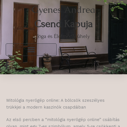
Skip
Gyenes Andrea
to
content
Csend Kapuja
Jóga és ÉletmódMűhely
Mitológia nyerőgép online: A bölcsök szeszélyes
trükkjei a modern kaszinók csapdáiban
Az első percben a “mitológia nyerőgép online” csábítás
olyan, mint egy 7‑es szimbólum, amely 5‑re csökkenti a