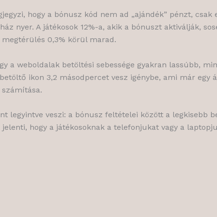
gjegyzi, hogy a bónusz kód nem ad „ajándék” pénzt, csak 
áz nyer. A játékosok 12%-a, akik a bónuszt aktiválják, sos
s megtérülés 0,3% körül marad.
y a weboldalak betöltési sebessége gyakran lassúbb, mint 
 betöltő ikon 3,2 másodpercet vesz igénybe, ami már egy á
 számítása.
 legyintve veszi: a bónusz feltételei között a legkisebb b
elenti, hogy a játékosoknak a telefonjukat vagy a laptopjuk