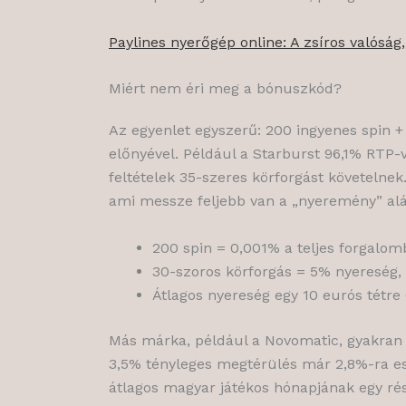
Paylines nyerőgép online: A zsíros valóság
Miért nem éri meg a bónuszkód?
Az egyenlet egyszerű: 200 ingyenes spin +
előnyével. Például a Starburst 96,1% RTP-v
feltételek 35-szeres körforgást követelnek
ami messze feljebb van a „nyeremény” al
200 spin = 0,001% a teljes forgalom
30-szoros körforgás = 5% nyereség,
Átlagos nyereség egy 10 eurós tétre
Más márka, például a Novomatic, gyakran k
3,5% tényleges megtérülés már 2,8%-ra esik
átlagos magyar játékos hónapjának egy ré