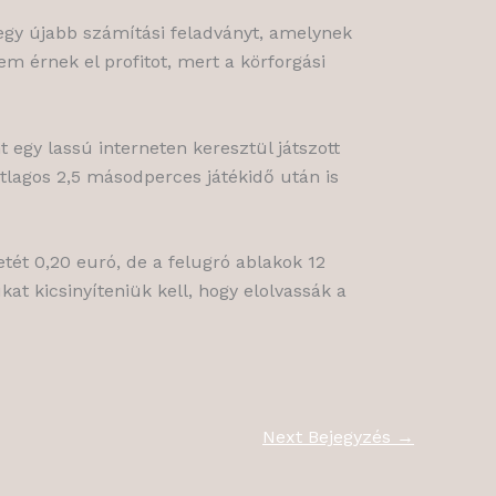
egy újabb számítási feladványt, amelynek
em érnek el profitot, mert a körforgási
egy lassú interneten keresztül játszott
tlagos 2,5 másodperces játékidő után is
etét 0,20 euró, de a felugró ablakok 12
at kicsinyíteniük kell, hogy elolvassák a
Next Bejegyzés
→