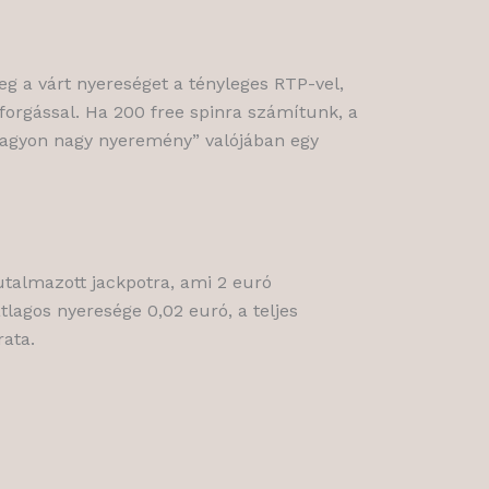
eg a várt nyereséget a tényleges RTP-vel,
forgással. Ha 200 free spinra számítunk, a
 „nagyon nagy nyeremény” valójában egy
utalmazott jackpotra, ami 2 euró
lagos nyeresége 0,02 euró, a teljes
rata.