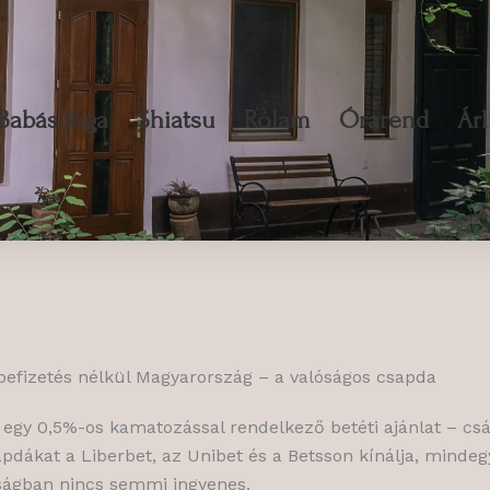
Babás jóga
Shiatsu
Rólam
Órarend
Árl
befizetés nélkül Magyarország – a valóságos csapda
 egy 0,5%-os kamatozással rendelkező betéti ajánlat – csá
dákat a Liberbet, az Unibet és a Betsson kínálja, mindegy
lóságban nincs semmi ingyenes.