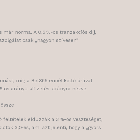
s már norma. A 0,5 %-os tranzakciós díj,
lszolgálat csak „nagyon szívesen”
vonást, míg a Bet365 ennél kettő órával
‑ös arányú kifizetési arányra nézve.
 össze
ő feltételek elduzzák a 3 %-os veszteséget,
lotok 3,0‑es, ami azt jelenti, hogy a „gyors