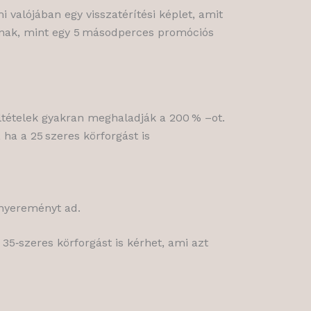
 valójában egy visszatérítési képlet, amit
úlnak, mint egy 5 másodperces promóciós
ltételek gyakran meghaladják a 200 % –ot.
ha a 25 szeres körforgást is
 nyereményt ad.
35‑szeres körforgást is kérhet, ami azt