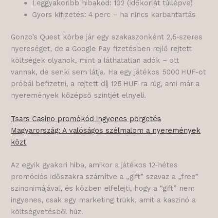
Leggyakoribb hibakód: 102 (időkorlát túllépve)
Gyors kifizetés: 4 perc – ha nincs karbantartás
Gonzo’s Quest körbe jár egy szakaszonként 2,5‑szeres
nyereséget, de a Google Pay fizetésben rejlő rejtett
költségek olyanok, mint a láthatatlan adók – ott
vannak, de senki sem látja. Ha egy játékos 5000 HUF-ot
próbál befizetni, a rejtett díj 125 HUF-ra rúg, ami már a
nyeremények középső szintjét elnyeli.
Tsars Casino promókód ingyenes pörgetés
Magyarország: A valóságos szélmalom a nyeremények
közt
Az egyik gyakori hiba, amikor a játékos 12‑hétes
promóciós időszakra számítve a „gift” szavaz a „free”
szinonimájával, és közben elfelejti, hogy a “gift” nem
ingyenes, csak egy marketing trükk, amit a kaszinó a
költségvetésből húz.