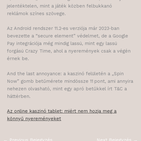
jelentéktelen, mint a játék közben felbukkanó
reklámok színes szövege.
Az Android rendszer 11.2‑es verziója már 2023‑ban
bevezette a “secure element” védelmet, de a Google
Pay integrációja még mindig lassú, mint egy lassú
forgású Crazy Time, ahol a nyeremények csak a végén
érnek be.
And the last annoyance: a kaszinó felületén a „Spin
Now” gomb betűmérete mindössze 11 pont, ami annyira
nehezen olvasható, mint egy apró betűkkel írt T&C a
háttérben.
Az online kaszinó tablet: miért nem hozja meg a
könnyű nyereményeket
←
Previous Bejegyzés
Next Bejegyzés
→