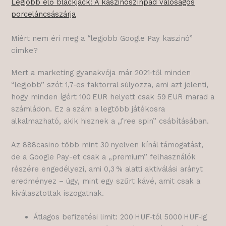
Legjobb élő blackjack: A kaszinószínpad valóságos
porceláncsászárja
Miért nem éri meg a “legjobb Google Pay kaszinó”
címke?
Mert a marketing gyanakvója már 2021‑től minden
“legjobb” szót 1,7‑es faktorral súlyozza, ami azt jelenti,
hogy minden ígért 100 EUR helyett csak 59 EUR marad a
számládon. Ez a szám a legtöbb játékosra
alkalmazható, akik hisznek a „free spin” csábításában.
Az 888casino több mint 30 nyelven kínál támogatást,
de a Google Pay-et csak a „premium” felhasználók
részére engedélyezi, ami 0,3 % alatti aktiválási arányt
eredményez – úgy, mint egy szűrt kávé, amit csak a
kiválasztottak iszogatnak.
Átlagos befizetési limit: 200 HUF‑tól 5000 HUF‑ig