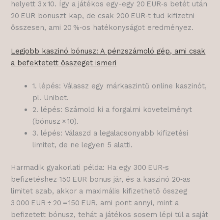
helyett 3 x 10. Így a játékos egy-egy 20 EUR‑s betét után
20 EUR bonuszt kap, de csak 200 EUR‑t tud kifizetni
összesen, ami 20 %‑os hatékonyságot eredményez.
Legjobb kaszinó bónusz: A pénzszámoló gép, ami csak
a befektetett összeget ismeri
1. lépés: Válassz egy márkaszintű online kaszinót,
pl. Unibet.
2. lépés: Számold ki a forgalmi követelményt
(bónusz × 10).
3. lépés: Válaszd a legalacsonyabb kifizetési
limitet, de ne legyen 5 alatti.
Harmadik gyakorlati példa: Ha egy 300 EUR‑s
befizetéshez 150 EUR bonus jár, és a kaszinó 20‑as
limitet szab, akkor a maximális kifizethető összeg
3 000 EUR ÷ 20 = 150 EUR, ami pont annyi, mint a
befizetett bónusz, tehát a játékos sosem lépi túl a saját