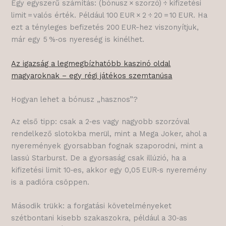
Egy egyszerű számítás: (bónusz × szorzó) ÷ kifizetési
limit = valós érték. Például 100 EUR × 2 ÷ 20 = 10 EUR. Ha
ezt a tényleges befizetés 200 EUR-hez viszonyítjuk,
már egy 5 %‑os nyereség is kinélhet.
Az igazság a legmegbízhatóbb kaszinó oldal
magyaroknak – egy régi játékos szemtanúsa
Hogyan lehet a bónusz „hasznos”?
Az első tipp: csak a 2‑es vagy nagyobb szorzóval
rendelkező slotokba merül, mint a Mega Joker, ahol a
nyeremények gyorsabban fognak szaporodni, mint a
lassú Starburst. De a gyorsaság csak illúzió, ha a
kifizetési limit 10‑es, akkor egy 0,05 EUR‑s nyeremény
is a padlóra csöppen.
Második trükk: a forgatási követelményeket
szétbontani kisebb szakaszokra, például a 30‑as