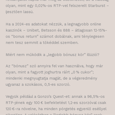
olyan, mint egy 0,02%-os RTP-vel felszerelt Starburst –
ijesztően lassú.
Ha a 2024-es adatokat nézzük, a legnagyobb online
kaszinók – Unibet, Betsson és 888 – átlagosan 12‑15%-
os “bonus return” számot dobálnak, ami ténylegesen
nem tesz semmit a tőkéddel szemben.
Miért nem működik a „legjobb bónusz kör” illúzió?
Az “bónusz” szó annyira fel van használva, hogy már
olyan, mint a fagyott joghurtra ráírt „0 % cukor”;
mindenki megnyugtatja magát, de a végeredmény
ugyanaz a szokásos, 0,5‑es szorzó.
Vegyük például a Gonzo’s Quest-et: annak a 96,5%-os
RTP-jének egy 100 € befektetést 1,2‑es szorzóval csak
120 €-ra növelne, ha minden pörgetés egyenlő eséllyel