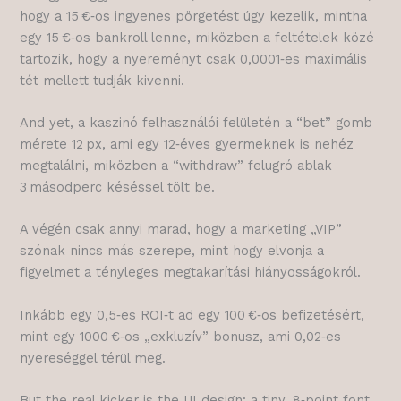
hogy a 15 €‑os ingyenes pörgetést úgy kezelik, mintha
egy 15 €‑os bankroll lenne, miközben a feltételek közé
tartozik, hogy a nyereményt csak 0,0001‑es maximális
tét mellett tudják kivenni.
And yet, a kaszinó felhasználói felületén a “bet” gomb
mérete 12 px, ami egy 12‑éves gyermeknek is nehéz
megtalálni, miközben a “withdraw” felugró ablak
3 másodperc késéssel tölt be.
A végén csak annyi marad, hogy a marketing „VIP”
szónak nincs más szerepe, mint hogy elvonja a
figyelmet a tényleges megtakarítási hiányosságokról.
Inkább egy 0,5‑es ROI‑t ad egy 100 €‑os befizetésért,
mint egy 1000 €‑os „exkluzív” bonusz, ami 0,02‑es
nyereséggel térül meg.
But the real kicker is the UI design: a tiny, 8‑point font