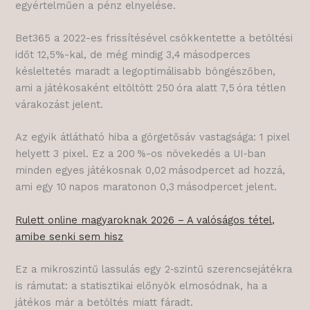
egyértelműen a pénz elnyelése.
Bet365 a 2022-es frissítésével csökkentette a betöltési
időt 12,5%-kal, de még mindig 3,4 másodperces
késleltetés maradt a legoptimálisabb böngészőben,
ami a játékosaként eltöltött 250 óra alatt 7,5 óra tétlen
várakozást jelent.
Az egyik átlátható hiba a görgetősáv vastagsága: 1 pixel
helyett 3 pixel. Ez a 200 %-os növekedés a UI‑ban
minden egyes játékosnak 0,02 másodpercet ad hozzá,
ami egy 10 napos maratonon 0,3 másodpercet jelent.
Rulett online magyaroknak 2026 – A valóságos tétel,
amibe senki sem hisz
Ez a mikroszintű lassulás egy 2‑szintű szerencsejátékra
is rámutat: a statisztikai előnyök elmosódnak, ha a
játékos már a betöltés miatt fáradt.