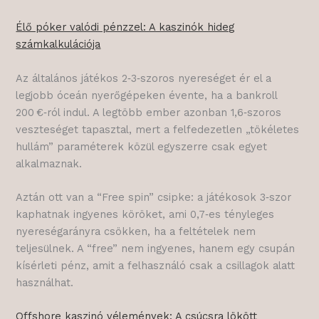
Élő póker valódi pénzzel: A kaszinók hideg
számkalkulációja
Az általános játékos 2‑3‑szoros nyereséget ér el a
legjobb óceán nyerőgépeken évente, ha a bankroll
200 €‑ról indul. A legtöbb ember azonban 1,6‑szoros
veszteséget tapasztal, mert a felfedezetlen „tökéletes
hullám” paraméterek közül egyszerre csak egyet
alkalmaznak.
Aztán ott van a “Free spin” csipke: a játékosok 3‑szor
kaphatnak ingyenes köröket, ami 0,7‑es tényleges
nyereségarányra csökken, ha a feltételek nem
teljesülnek. A “free” nem ingyenes, hanem egy csupán
kísérleti pénz, amit a felhasználó csak a csillagok alatt
használhat.
Offshore kaszinó vélemények: A csúcsra lökött