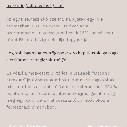
marketingzajt a valóság alatt
Az egyik felhasználó szerint, ha a játék egy „VIP”
csomagban 2,5%-os extra jutalékot ad a
nyereményhez, a végső profit csak 1,5%-kal nő, mert a
többi 1%-ot a házigépelt díj elfogyasztja.
Legjobb bgaming nyerőgépek: A szkeptikusok igazsága
a csillámos zsonglőrök mögött
És végül a megvetett UI‑térlet: a legújabb “Oceanic
Treasure” játékban a gombok 0,8‑mm-rel nagyobbak,
mint a többi slot, ami a 0,3 mm-es toleranciánál 250 %-
os eltérés, ami kivetíti a játékosok ujjmozgását, és így
még egy apró, de annál bosszantóbb hibát okoz a
felhasználói élményben.
←
Previous Bejegyzés
Next Bejegyzés
→