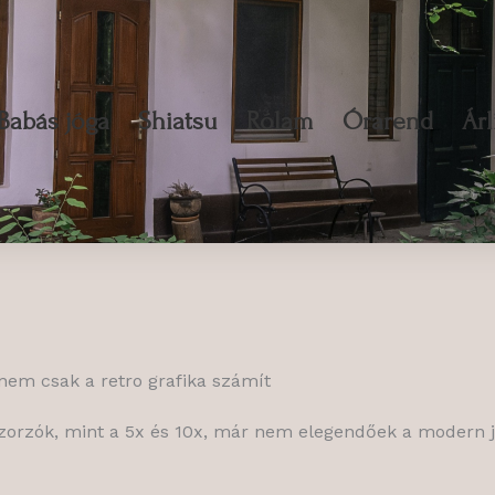
Babás jóga
Shiatsu
Rólam
Órarend
Árl
nem csak a retro grafika számít
zorzók, mint a 5x és 10x, már nem elegendőek a modern 