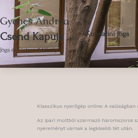
Skip
to
Gyenes Andrea
content
Kundalini jóga
Csend Kapuja
Jóga és ÉletmódMűhely
Klasszikus nyerőgép online: A valóságban 
Az ipari múltból származó háromszoros s
nyereményt várnak a legkisebb tét után.