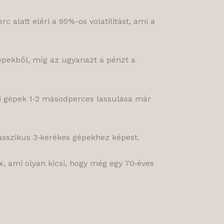
alatt eléri a 95%-os volatilitást, ami a
gépekből, míg az ugyanazt a pénzt a
di gépek 1‑2 másodperces lassulása már
lasszikus 3‑kerékes gépekhez képest.
, ami olyan kicsi, hogy még egy 70‑éves