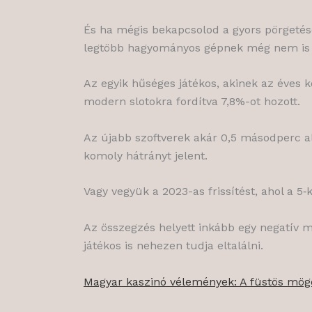
És ha mégis bekapcsolod a gyors pörgetések
legtöbb hagyományos gépnek még nem is j
Az egyik hűséges játékos, akinek az éves k
modern slotokra fordítva 7,8%-ot hozott.
Az újabb szoftverek akár 0,5 másodperc a
komoly hátrányt jelent.
Vagy vegyük a 2023-as frissítést, ahol a 
Az összegzés helyett inkább egy negatív m
játékos is nehezen tudja eltalálni.
Magyar kaszinó vélemények: A füstös mögö