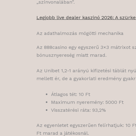
„színvonalában”.
Legjobb live dealer kaszinó 2026: A szürk
Az adathalmozás mögötti mechanika
Az 888casino egy egyszerű 3×3 mátrixot szi
bónusznyereség miatt marad.
Az Unibet 1,2-1 arányú kifizetési táblát ny
mellett ér, de a gyakorlati eredmény gyakr
Átlagos tét: 10 Ft
Maximum nyeremény: 5000 Ft
Visszatérési ráta: 93,2%
Az egyenletet egyszerűen felírhatjuk: 10 F
Ft marad a játékosnál.