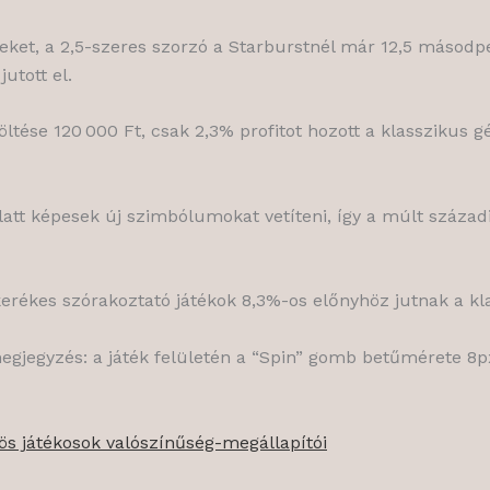
et, a 2,5-szeres szorzó a Starburstnél már 12,5 másodperc 
utott el.
öltése 120 000 Ft, csak 2,3% profitot hozott a klasszikus 
latt képesek új szimbólumokat vetíteni, így a múlt száza
5‑kerékes szórakoztató játékok 8,3%-os előnyhöz jutnak a k
egjegyzés: a játék felületén a “Spin” gomb betűmérete 8px
s játékosok valószínűség-megállapítói