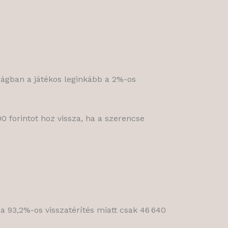
óságban a játékos leginkább a 2%-os
00 forintot hoz vissza, ha a szerencse
 a 93,2%-os visszatérítés miatt csak 46 640