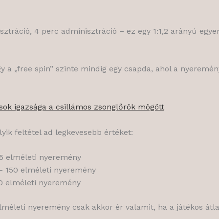
isztráció, 4 perc adminisztráció – ez egy 1:1,2 arányú egy
gy a „free spin” szinte mindig egy csapda, ahol a nyeremé
ok igazsága a csillámos zsonglőrök mögött
yik feltétel ad legkevesebb értéket:
115 elméleti nyeremény
 – 150 elméleti nyeremény
0 elméleti nyeremény
elméleti nyeremény csak akkor ér valamit, ha a játékos átla