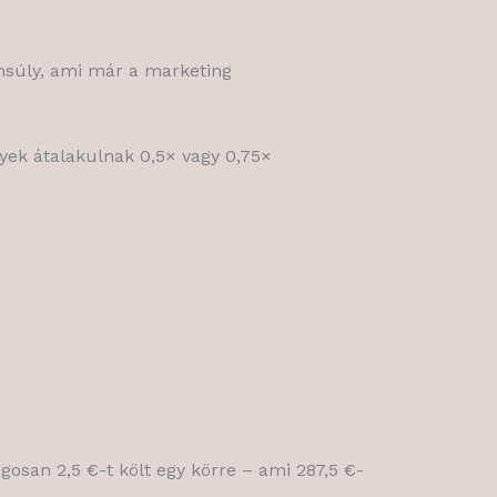
ensúly, ami már a marketing
nyek átalakulnak 0,5× vagy 0,75×
gosan 2,5 €-t költ egy körre – ami 287,5 €-