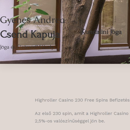
Skip
to
Gyenes Andrea
content
Kundalini jóga
Csend Kapuja
Jóga és ÉletmódMűhely
Highroller Casino 230 Free Spins Befizeté
Az első 230 spin, amit a Highroller Casino
2,5%-os valószínűséggel jön be.