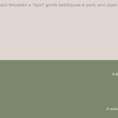
nálói felületén a “Spin” gomb betűtípusa 8 pont, ami olyan
Ada
A webo