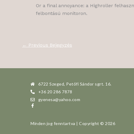
Or a final annoyance: a Highroller felhasz
felbontású monitoron.
←
Previous Bejegyzés
6722 Szeged, Petőfi Sándor sgrt. 16.
+36 20 286 7878
gyenesa@yahoo.com
Minden jog fenntartva | Copyright © 2026