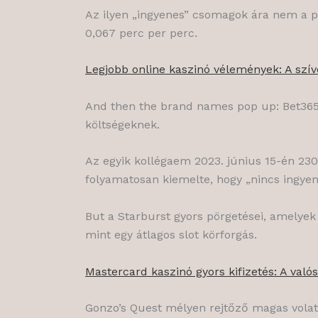
Az ilyen „ingyenes” csomagok ára nem a pé
0,067 perc per perc.
Legjobb online kaszinó vélemények: A szív
And then the brand names pop up: Bet365,
költségeknek.
Az egyik kollégaem 2023. június 15-én 230 
folyamatosan kiemelte, hogy „nincs ingyen
But a Starburst gyors pörgetései, amelye
mint egy átlagos slot körforgás.
Mastercard kaszinó gyors kifizetés: A való
Gonzo’s Quest mélyen rejtőző magas volati