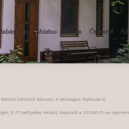
Babás jóga
Shiatsu
Rólam
Órarend
Árl
s Nélkül Üdvözlő Bónusz: A Valóságos Kalkuláció
 ígér, 0 Ft befizetés nélkül, hasonlít a 10.000 Ft-os nyer