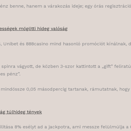
nz benne, hanem a várakozás ideje; egy órás regisztráció
ességek mögötti hideg valóság
 Unibet és 888casino mind hasonló promóciót kínálnak, 
spinra vágyott, de közben 3-szor kattintott a „gift” felir
es pénz”.
k mindössze 0,05 másodpercig tartanak, rámutatnak, hogy 
ság túlhideg tények
litása 8% esélyt ad a jackpotra, ami messze felülmúlja a 