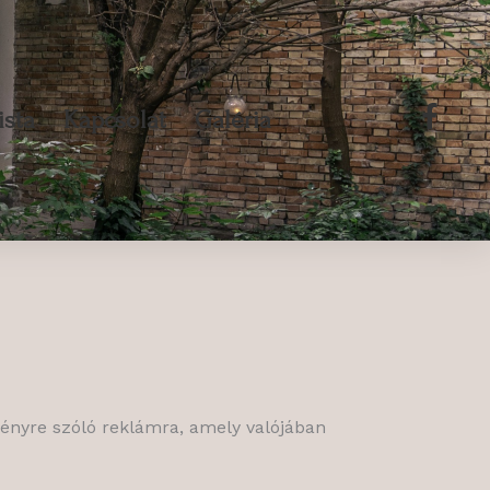
ista
Kapcsolat
Galéria
eményre szóló reklámra, amely valójában