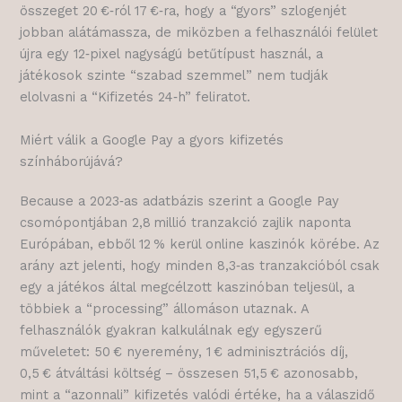
összeget 20 €‑ról 17 €‑ra, hogy a “gyors” szlogenjét
jobban alátámassza, de miközben a felhasználói felület
újra egy 12‑pixel nagyságú betűtípust használ, a
játékosok szinte “szabad szemmel” nem tudják
elolvasni a “Kifizetés 24‑h” feliratot.
Miért válik a Google Pay a gyors kifizetés
színháborújává?
Because a 2023‑as adatbázis szerint a Google Pay
csomópontjában 2,8 millió tranzakció zajlik naponta
Európában, ebből 12 % kerül online kaszinók körébe. Az
arány azt jelenti, hogy minden 8,3‑as tranzakcióból csak
egy a játékos által megcélzott kaszinóban teljesül, a
többiek a “processing” állomáson utaznak. A
felhasználók gyakran kalkulálnak egy egyszerű
műveletet: 50 € nyeremény, 1 € adminisztrációs díj,
0,5 € átváltási költség – összesen 51,5 € azonosabb,
mint a “azonnali” kifizetés valódi értéke, ha a válaszidő