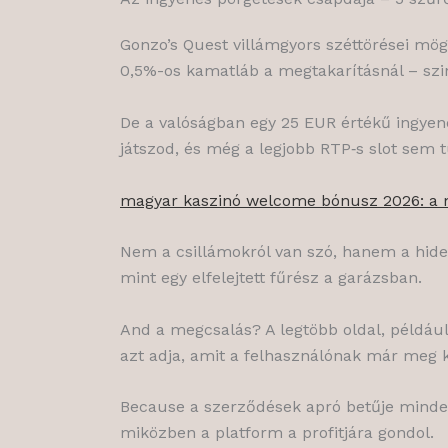
Gonzo’s Quest villámgyors széttörései mögöt
0,5%-os kamatláb a megtakarításnál – szin
De a valóságban egy 25 EUR értékű ingyenes
játszod, és még a legjobb RTP‑s slot sem 
magyar kaszinó welcome bónusz 2026: a 
Nem a csillámokról van szó, hanem a hid
mint egy elfelejtett fűrész a garázsban.
And a megcsalás? A legtöbb oldal, például 
azt adja, amit a felhasználónak már meg k
Because a szerződések apró betűje minden
miközben a platform a profitjára gondol.