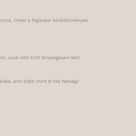
hozzá, mivel a fogadási követelmények
em, csak 450 EUR ténylegesen kell
ítés, ami több mint 8 hét hétvégi