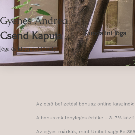
Skip
to
Gyenes Andrea
content
Kundalini jóga
Csend Kapuja
Jóga és ÉletmódMűhely
Az első befizetési bónusz online kaszinó
A bónuszok tényleges értéke – 3–7% közti
Az egyes márkák, mint Unibet vagy Bet365,