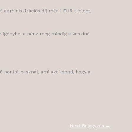
 adminisztrációs díj már 1 EUR-t jelent,
esz igénybe, a pénz még mindig a kaszinó
 pontot használ, ami azt jelenti, hogy a
Next Bejegyzés
→