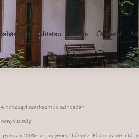
Babás jóga
Shiatsu
Rólam
Órarend
Árl
k: A pénzügyi szarkazmus színpadán
 bonyolultság
 gyakran 100%-os „ingyenes” bónuszt kínálnak, de a tényl