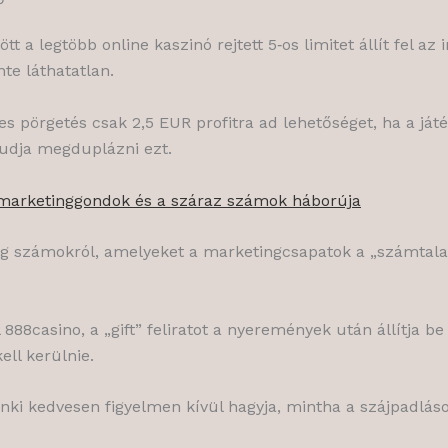
t a legtöbb online kaszinó rejtett 5‑os limitet állít fel a
te láthatatlan.
 pörgetés csak 2,5 EUR profitra ad lehetőséget, ha a játé
tudja megduplázni ezt.
marketinggondok és a száraz számok háborúja
eg számokról, amelyeket a marketingcsapatok a „számtal
888casino, a „gift” feliratot a nyeremények után állítja b
ell kerülnie.
ki kedvesen figyelmen kívül hagyja, mintha a szájpadlás