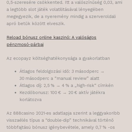
0,5‑szeresére csökkented. Itt a valószínűség 0,03, ami
a legtöbb slot játék volatilitásával lényegében
megegyezik, de a nyeremény mindig a szerveroldali
apró betűk között elveszik.
Reload bónusz online kaszinó: A valóságos
pénzmosó‑párbaj
Az ecopayz költséghatékonysága a gyakorlatban
Átlagos feldolgozási idő: 3 másodperc →
30 másodperc a “manual review” alatt
Átlagos díj: 2,5 % → 4 % a „high‑risk“ címkén
Kezdőbonusz: 100 € → 20 € aktív játékra
korlátozva
Az 888casino 2021‑es adatlapja szerint a leggyakoribb
visszaélés típus a “double‑dip” technikával történő
többfajtású bónusz igénybevétele, amely 0,7 % -os