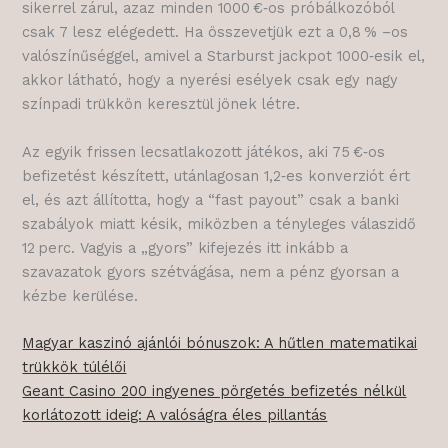
sikerrel zárul, azaz minden 1000 €‑os próbálkozóból
csak 7 lesz elégedett. Ha összevetjük ezt a 0,8 % –os
valószínűséggel, amivel a Starburst jackpot 1000‑esik el,
akkor látható, hogy a nyerési esélyek csak egy nagy
színpadi trükkön keresztül jönek létre.
Az egyik frissen lecsatlakozott játékos, aki 75 €‑os
befizetést készített, utánlagosan 1,2‑es konverziót ért
el, és azt állította, hogy a “fast payout” csak a banki
szabályok miatt késik, miközben a tényleges válaszidő
12 perc. Vagyis a „gyors” kifejezés itt inkább a
szavazatok gyors szétvágása, nem a pénz gyorsan a
kézbe kerülése.
Magyar kaszinó ajánlói bónuszok: A hűtlen matematikai
trükkök túlélői
Geant Casino 200 ingyenes pörgetés befizetés nélkül
korlátozott ideig: A valóságra éles pillantás