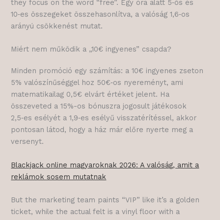
they focus on the word “free”. Egy óra alatt 5‑ös és
10‑es összegeket összehasonlítva, a valóság 1,6‑os
arányú csökkenést mutat.
Miért nem működik a „10€ ingyenes” csapda?
Minden promóció egy számítás: a 10€ ingyenes zseton
5% valószínűséggel hoz 50€‑os nyereményt, ami
matematikailag 0,5€ elvárt értéket jelent. Ha
összeveted a 15%-os bónuszra jogosult játékosok
2,5‑es esélyét a 1,9‑es esélyű visszatérítéssel, akkor
pontosan látod, hogy a ház már előre nyerte meg a
versenyt.
Blackjack online magyaroknak 2026: A valóság, amit a
reklámok sosem mutatnak
But the marketing team paints “VIP” like it’s a golden
ticket, while the actual felt is a vinyl floor with a