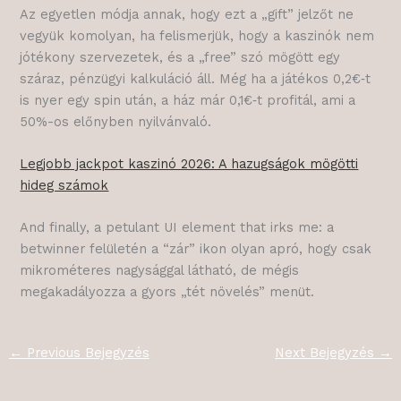
Az egyetlen módja annak, hogy ezt a „gift” jelzőt ne
vegyük komolyan, ha felismerjük, hogy a kaszinók nem
jótékony szervezetek, és a „free” szó mögött egy
száraz, pénzügyi kalkuláció áll. Még ha a játékos 0,2€‑t
is nyer egy spin után, a ház már 0,1€‑t profitál, ami a
50%-os előnyben nyilvánvaló.
Legjobb jackpot kaszinó 2026: A hazugságok mögötti
hideg számok
And finally, a petulant UI element that irks me: a
betwinner felületén a “zár” ikon olyan apró, hogy csak
mikrométeres nagysággal látható, de mégis
megakadályozza a gyors „tét növelés” menüt.
←
Previous Bejegyzés
Next Bejegyzés
→