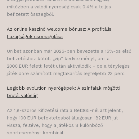
miközben a valódi nyereség csak 0,4% a teljes
befizetett összegből.
Az online kaszinó welcome bónusz: A profitális
hazugságok csomagolása
Unibet azonban már 2025-ben bevezette a 15%-os első
befizetéshez kötött „vip” kedvezményt, ami a
2000 EUR feletti letét után aktiválódik – de a tényleges
játékidőre számított megtakarítás legfeljebb 23 perc.
Legjobb evolution nyerőgépek: A színfalak mögötti
brutál valóság
Az 1,8-szoros kifizetési ráta a Bet365-nél azt jelenti,
hogy 100 EUR befektetésből átlagosan 182 EUR jut
vissza, feltéve, hogy a játékos 8 különböző
sporteseményt kombinál.