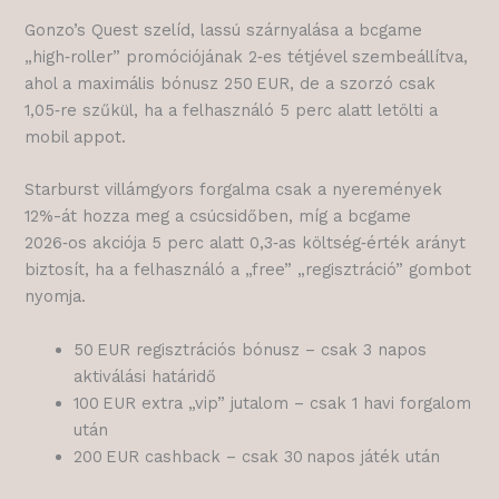
Gonzo’s Quest szelíd, lassú szárnyalása a bcgame
„high‑roller” promóciójának 2‑es tétjével szembeállítva,
ahol a maximális bónusz 250 EUR, de a szorzó csak
1,05‑re szűkül, ha a felhasználó 5 perc alatt letölti a
mobil appot.
Starburst villámgyors forgalma csak a nyeremények
12%-át hozza meg a csúcsidőben, míg a bcgame
2026‑os akciója 5 perc alatt 0,3‑as költség‑érték arányt
biztosít, ha a felhasználó a „free” „regisztráció” gombot
nyomja.
50 EUR regisztrációs bónusz – csak 3 napos
aktiválási határidő
100 EUR extra „vip” jutalom – csak 1 havi forgalom
után
200 EUR cashback – csak 30 napos játék után