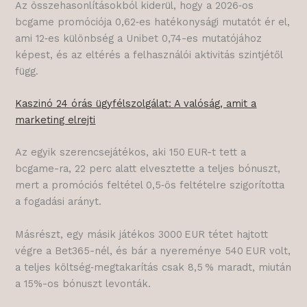
Az összehasonlításokból kiderül, hogy a 2026‑os
bcgame promóciója 0,62‑es hatékonysági mutatót ér el,
ami 12‑es különbség a Unibet 0,74-es mutatójához
képest, és az eltérés a felhasználói aktivitás szintjétől
függ.
Kaszinó 24 órás ügyfélszolgálat: A valóság, amit a
marketing elrejti
Az egyik szerencsejátékos, aki 150 EUR-t tett a
bcgame-ra, 22 perc alatt elvesztette a teljes bónuszt,
mert a promóciós feltétel 0,5‑ös feltételre szigorította
a fogadási arányt.
Másrészt, egy másik játékos 3000 EUR tétet hajtott
végre a Bet365-nél, és bár a nyereménye 540 EUR volt,
a teljes költség‑megtakarítás csak 8,5 % maradt, miután
a 15%-os bónuszt levonták.