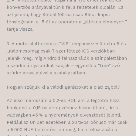
2. A “kifizetés nélkül” fogalma a nyeremények 85‑ös
konverziós arányával tűnik fel a feltételek oldalán. Ez
azt jelenti, hogy 85‑ből 100‑ba csak 85‑öt kapsz
ténylegesen, a 15‑öt az operátor a „játékos élményért”
tartja vissza.
3. A mobil platformon a “VIP” megnevezésű extra 5‑ös
jutalomcsomag csak 7‑szer létező iOS verziókban
jelenik meg, míg Android felhasználók a színpalettában
a szürke árnyalatokat kapják – egyenlő a “free” szó
szürke árnyalatával a szabályzatban.
Hogyan szűrjük ki a valódi ajánlatokat a piaci zajból?
Az első mérőszám a 0,2‑es ROI, ami a legtöbb hazai
honlapnál a 0,15‑ös árképzéshez hasonlítható, de a
valóságban 45 % a nyeremények elvesztését jelenti.
Például az Unibet esetében a 20 %‑os bónusz már csak
a 5 000 HUF befizetést éri meg, ha a felhasználó a