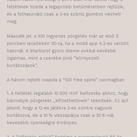
feltételek tizede a legapróbb betűméretben rejtőzik,
és a felhasználó csak a 2‑es számú gombot nézheti
meg.
Második jel: a 100 ingyenes pörgetés már az első 5
percben lecsökken 30‑ra, ha a mobil app 4.2‑es verziót
használ. A Starburst gyors üteme sokkal kevésbé
izgalmas, mint a cserébe jönő “környezeti
korlátozások”.
A három rejtett csapda a “100 free spins” csomagban
1. A feltétel: legalább 10 000 HUF befizetés ahhoz, hogy
bármelyik pörgetést „kifizethetőnek” tekintsék. Ez azt
jelenti, hogy a 12‑es játékra 2‑es szintre vagyunk
korlátozva, de a 10 % visszapálya csak a 30 €-nál
kevesebb nyereségre érvényes.