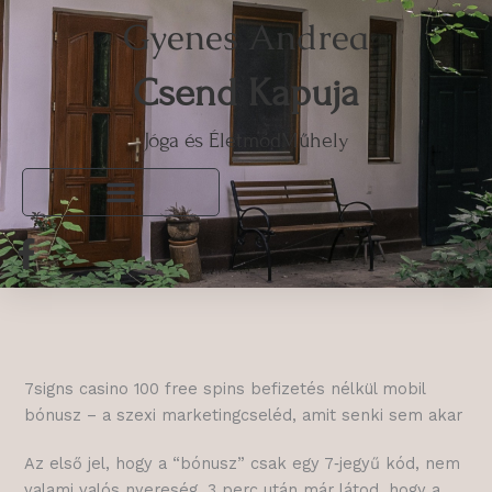
Skip
Gyenes Andrea
to
content
Csend Kapuja
Jóga és ÉletmódMűhely
7signs casino 100 free spins befizetés nélkül mobil
bónusz – a szexi marketingcseléd, amit senki sem akar
Az első jel, hogy a “bónusz” csak egy 7‑jegyű kód, nem
valami valós nyereség. 3 perc után már látod, hogy a